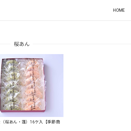
HOME
桜あん
（桜あん・蓬）16ケ入【季節商