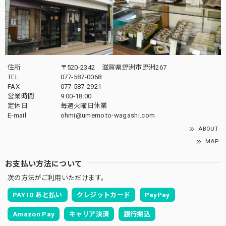
住所
〒520-2342 滋賀県野洲市野洲267
TEL
077-587-0068
FAX
077-587-2921
営業時間
9:00-18:00
定休日
毎週火曜日休業
E-mail
ohmi@umemoto-wagashi.com
ABOUT
MAP
お支払い方法について
次の方法がご利用いただけます。
PAY ID あと払い
クレジットカード
PayPay
Amazon Pay
キャリア決済
銀行振込