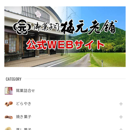
CATEGORY
銘菓詰合せ
どらやき
焼き菓子
蒸し菓子