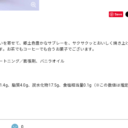
Save
いを寄せて、郷土色豊かなサブレーを、サクサクッとおいしく焼き上
す。お茶でもコーヒーでも合うお菓子でございます。
ートニング／膨張剤、バニラオイル
.4g、脂質4.0g、炭水化物17.5g、食塩相当量0.1g（※この数値は推
0