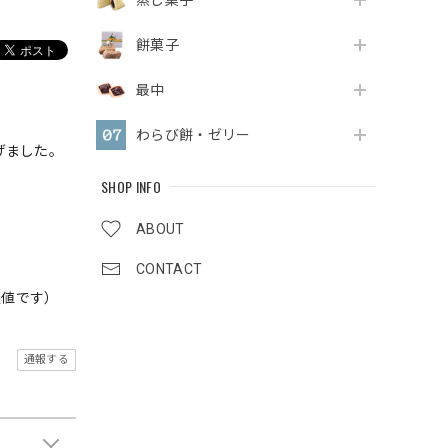
蒸し菓子
餅菓子
最中
わらび餅・ゼリー
げました。
SHOP INFO
ABOUT
CONTACT
定値です）
通報する