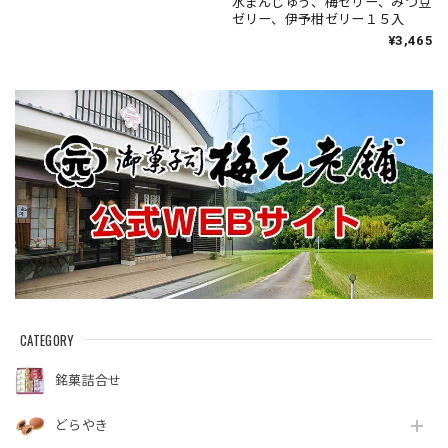
水まんじゅう、梅ゼリー、みつ豆
ゼリー、伊予柑ゼリー１５入
¥3,465
CATEGORY
銘菓詰合せ
どらやき