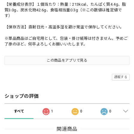
【栄養成分表示】１個当たり：熱量：213kcal、たんぱく質4.4g、脂
質3.0g、炭水化物42.6g、食塩相当量0.3g（※この数値は推定値で
す）
【保存方法】直射日光・高温多湿を避け常温で保存してください。
※単品商品はご自宅用として、包装・掛け紙等は付きません。予めご
了承のほど、何卒よろしくお願いいたします。
この商品をアプリで見る
通報する
ショップの評価
すべて
1
0
0
関連商品