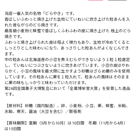
当店一番人気の名物「どらやき」です。
香ばしいふわっと焼き上げた生地にていねいに炊き上げた粒あんを入
れた昔ながらのどら焼きです。
最高級小麦粉と蜂蜜で香ばしくふわふわの皮に焼き上げた 極上のどら
焼きです。
ふわっと焼き上げられた皮は程よく弾力もあり、生地が冷めてくると
しっとりとした味わいになり、あっさりした粒あんがよくなじんでき
ます。
中の粒あんは北海道産の小豆を煮えむらができないよう１粒１粒選定
し、ていねいにつぶさないように炊きあげています。小豆の皮はやわ
らかく、小豆の風味を最大限に生かすよう砂糖はざらめ糖のみを使用
しています。その粒あんに栗を１粒入れて、粒あんの風味はそのまま
に栗の味もしっかりと味わっていただけます。
第26回全国菓子大博覧会において「全菓博栄誉大賞」を受賞した逸品
です。
【原材料】砂糖（国内製造）、卵、小麦粉、小豆、栗、蜂蜜、米飴、
水飴、寒天、醤油（大豆を含む）／膨張剤
【賞味期限】夏期（5月から10月）は10日間 冬期（11月から4月）
は15日間