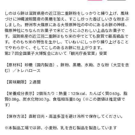
しのはら餅は滋賀県産の近江羽二重餅粉をしっかりと練り上げ、風味
づけに沖縄波照間産の黒糖を加え、すこし炒った香ばしいきな粉まぶ
しました。野洲市大篠原にある大笹原神社の中のにあるお餅の神様、
篠原神社にちなんだお菓子で米どころにふさわしい上品なお菓子で
す。滋賀県産の近江羽二重餅はもち米の中でとても良質で最高級品で
す。そのもち米の特性を生かし、ていねいにしっかり練り上げること
でやわらかく、そしてこしのあるお餅に仕上がります。
第2７回全国菓子大博覧会において「観光庁長官賞」受賞
【原材料】砂糖（国内製造）、餅粉、黒糖、水飴、きな粉（大豆を含
む）／トレハロース
【賞味期限】２週間
【栄養成分表示】2個当たり：熱量：125kcal、たんぱく質0.63g、脂
質0.08g、炭水化物30.7g、食塩相当量0.0g（※この数値は推定値で
す）
【保存方法】直射日光・高温多湿を避け冷所で保存してください。
※本製品工場では卵、小麦粉、乳を含む製品を製造しています