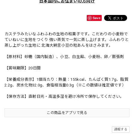
日本国内にお住まいの方向け
Save
カステラみたいなふわふわの生地の和菓子です。こだわりの小麦粉で
ていねいに生地をつくり 強い蒸気で一気に蒸し上げます。ふんわりと
蒸し上がった生地に 北海大納言小豆の粒あんをはさみます。
【原材料】砂糖（国内製造）、小豆、白生餡、小麦粉、卵／膨張剤
【賞味期限】20日間
【栄養成分表示】1個当たり：熱量：155kcal、たんぱく質1.7g、脂質
2.2g、炭水化物32.0g、食塩相当量0.3g（※この数値は推定値です）
【保存方法】直射日光・高温多湿を避け冷所で保存してください。
この商品をアプリで見る
通報する