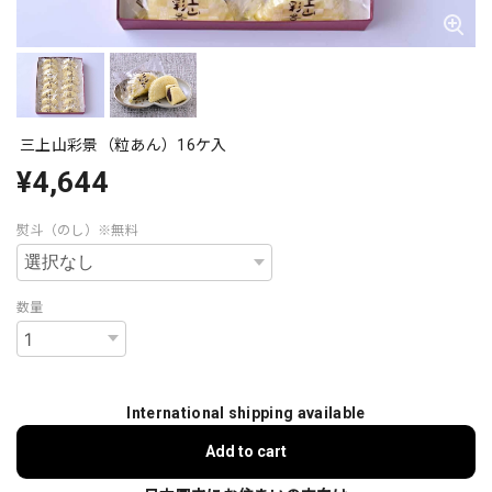
三上山彩景（粒あん）16ケ入
¥4,644
熨斗（のし）※無料
数量
International shipping available
Add to cart