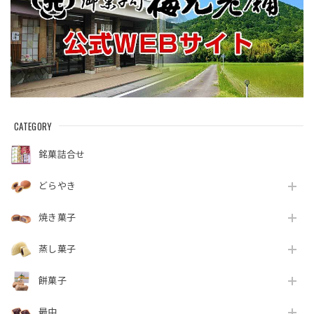
CATEGORY
銘菓詰合せ
どらやき
焼き菓子
蒸し菓子
餅菓子
最中