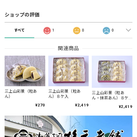
ショップの評価
すべて
1
0
0
関連商品
三上山彩景（粒あ
三上山彩景（粒あ
三上山彩景（粒あ
ん）
ん）８ケ入
ん・抹茶あん）８ケ
入【季節商品】
¥270
¥2,419
¥2,419