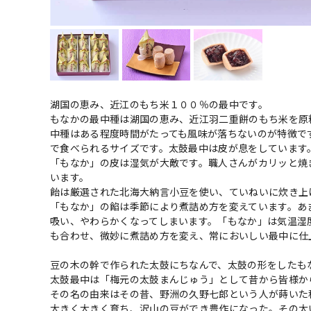
湖国の恵み、近江のもち米１００％の最中です。
もなかの最中種は湖国の恵み、近江羽二重餅のもち米を原
中種はある程度時間がたっても風味が落ちないのが特徴で
で食べられるサイズです。太鼓最中は皮が息をしています
「もなか」の皮は湿気が大敵です。職人さんがカリッと焼
います。
飴は厳選された北海大納言小豆を使い、ていねいに炊き上
「もなか」の餡は季節により煮詰め方を変えています。あ
吸い、やわらかくなってしまいます。「もなか」は気温湿
も合わせ、微妙に煮詰め方を変え、常においしい最中に仕
豆の木の幹で作られた太鼓にちなんで、太鼓の形をしたも
太鼓最中は「梅元の太鼓まんじゅう」として昔から皆様か
その名の由来はその昔、野洲の久野七郎という人が蒔いた
大きく大きく育ち、沢山の豆ができ豊作になった。その太