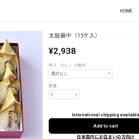
HOME
太鼓最中（15ケ入）
¥2,938
熨斗（のし）※無料
数量
International shipping availabl
Add to cart
日本国内にお住まいの方向け