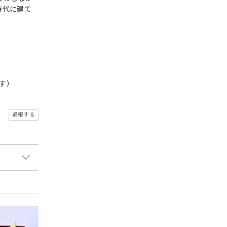
時代に建て
です）
通報する