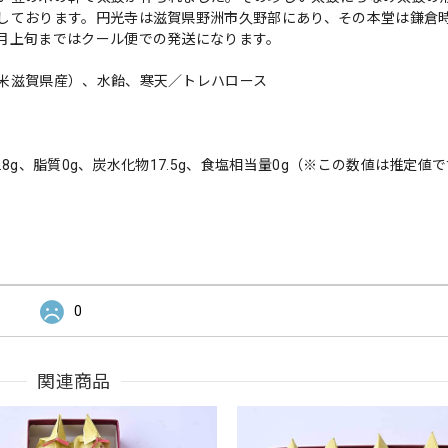
しております。円光寺は滋賀県野洲市久野部にあり、その本堂は鎌倉
月上旬まではクール便での発送になります。
米滋賀県産）、水飴、寒天／トレハロース
.8g、脂質0g、炭水化物17.5g、食塩相当量0g（※この数値は推定値
0
関連商品