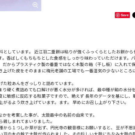
Save
料としています。 近江羽二重餅は粘りが強くふっくらとしたお餅から
す。香ばしくもちもちとした食感をしっかり味わっていただけます。
。だからプラスティク製の番重ではなく木製の箱（干し板）に入れて
き上げた皮をそのままに梅元老舗の工場でも一番湿気の少ないところ
げた粒あんをぎっしりと詰めています。
まり硬く煮詰めても口解けが悪く水分が多ければ、最中種が餡の水分
度に敏感に反応する和菓子ですので、絶えず 長年のデータを基にし、
上がるよう炊き上げています。ます。 早めにお召し上がり下さい。
なかを考案した事が、太鼓最中の名前の由来です。
ら親しまれてまいりました。
種から１つしか芽が出ず、円光寺の観音様にお願いすると、 豆が不思
い豆の木の幹で太鼓が作られました。その珍しい太鼓にちなみ太鼓の