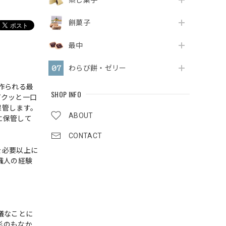
蒸し菓子
餅菓子
最中
わらび餅・ゼリー
作られる最
SHOP INFO
パクッと一口
保管します。
ABOUT
に保管して
CONTACT
を必要以上に
職人の経験
議なことに
形のもなか