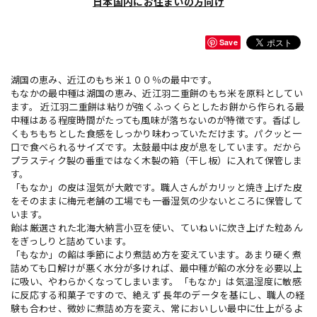
日本国内にお住まいの方向け
Save
湖国の恵み、近江のもち米１００％の最中です。
もなかの最中種は湖国の恵み、近江羽二重餅のもち米を原料としてい
ます。 近江羽二重餅は粘りが強くふっくらとしたお餅から作られる最
中種はある程度時間がたっても風味が落ちないのが特徴です。香ばし
くもちもちとした食感をしっかり味わっていただけます。パクッと一
口で食べられるサイズです。太鼓最中は皮が息をしています。だから
プラスティク製の番重ではなく木製の箱（干し板）に入れて保管しま
す。
「もなか」の皮は湿気が大敵です。職人さんがカリッと焼き上げた皮
をそのままに梅元老舗の工場でも一番湿気の少ないところに保管して
います。
飴は厳選された北海大納言小豆を使い、ていねいに炊き上げた粒あん
をぎっしりと詰めています。
「もなか」の餡は季節により煮詰め方を変えています。あまり硬く煮
詰めても口解けが悪く水分が多ければ、最中種が餡の水分を必要以上
に吸い、やわらかくなってしまいます。「もなか」は気温湿度に敏感
に反応する和菓子ですので、絶えず 長年のデータを基にし、職人の経
験も合わせ、微妙に煮詰め方を変え、常においしい最中に仕上がるよ