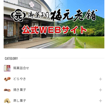
CATEGORY
銘菓詰合せ
どらやき
焼き菓子
蒸し菓子