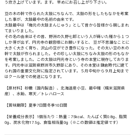
う炊き上げています。ます。 早めにお召し上がり下さい。
豆の木の幹で作られた太鼓にちなんで、太鼓の形をしたもなかを考案
した事が、太鼓最中の名前の由来です。
太鼓最中は「梅元の太鼓まんじゅう」として昔から皆様から親しまれ
てまいりました。
その名の由来はその昔、野洲の久野七郎という人が蒔いた種から１つ
しか芽が出ず、円光寺の観音様にお願いすると、 豆が不思議なことに
大きく大きく育ち、沢山の豆ができ豊作になった。その太い豆の木の
幹で太鼓が作られました。その珍しい太鼓にちなみ太鼓の形のもなか
を考案しました。この太鼓は円光寺という寺の本堂に現存しておりま
す。円光寺は滋賀県野洲市久野部にあり、その本堂は鎌倉時代に建て
られ国の重要文化財に指定されています。５月中旬から９月上旬まで
はクール便での発送になります。
【原材料】砂糖（国内製造）、北海道産小豆、最中種（糯米滋賀県
産）、水飴、寒天／トレハロース
【賞味期限】夏季7日間冬季10日間
【栄養成分表示】1個当たり：熱量：75kcal、たんぱく質0.8g、脂質
0g、炭水化物17.5g、食塩相当量0g（※この数値は推定値です）