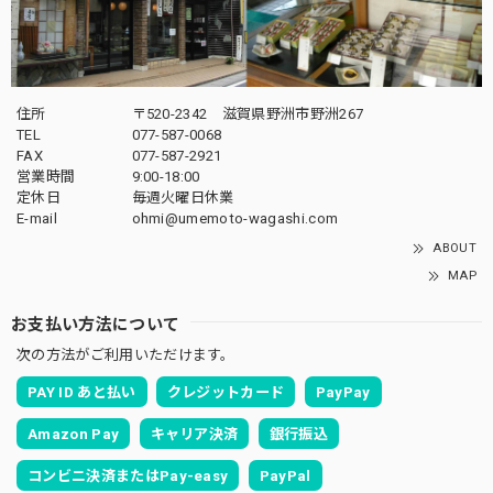
住所
〒520-2342 滋賀県野洲市野洲267
TEL
077-587-0068
FAX
077-587-2921
営業時間
9:00-18:00
定休日
毎週火曜日休業
E-mail
ohmi@umemoto-wagashi.com
ABOUT
MAP
お支払い方法について
次の方法がご利用いただけます。
PAY ID あと払い
クレジットカード
PayPay
Amazon Pay
キャリア決済
銀行振込
コンビニ決済またはPay-easy
PayPal