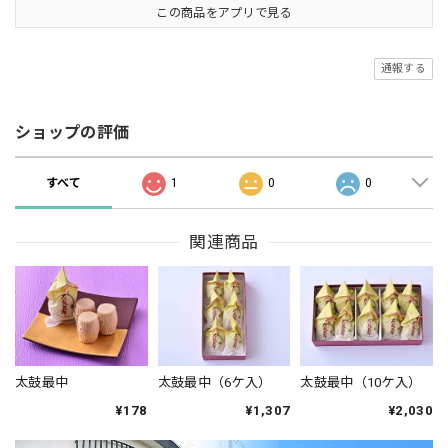
この商品をアプリで見る
通報する
ショップの評価
すべて
1
0
0
関連商品
太鼓最中
太鼓最中（6ケ入）
太鼓最中（10ケ入）
¥178
¥1,307
¥2,030