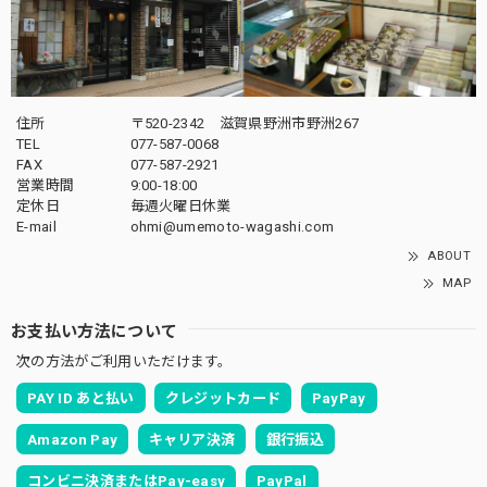
住所
〒520-2342 滋賀県野洲市野洲267
TEL
077-587-0068
FAX
077-587-2921
営業時間
9:00-18:00
定休日
毎週火曜日休業
E-mail
ohmi@umemoto-wagashi.com
ABOUT
MAP
お支払い方法について
次の方法がご利用いただけます。
PAY ID あと払い
クレジットカード
PayPay
Amazon Pay
キャリア決済
銀行振込
コンビニ決済またはPay-easy
PayPal