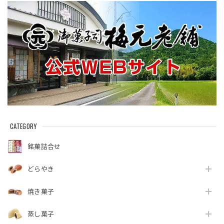
CATEGORY
銘菓詰合せ
どらやき
焼き菓子
蒸し菓子