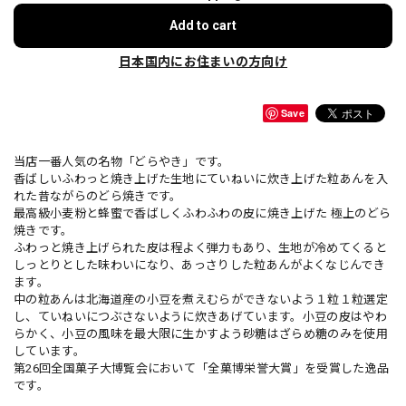
Add to cart
日本国内にお住まいの方向け
Save
当店一番人気の名物「どらやき」です。
香ばしいふわっと焼き上げた生地にていねいに炊き上げた粒あんを入
れた昔ながらのどら焼きです。
最高級小麦粉と蜂蜜で香ばしくふわふわの皮に焼き上げた 極上のどら
焼きです。
ふわっと焼き上げられた皮は程よく弾力もあり、生地が冷めてくると
しっとりとした味わいになり、あっさりした粒あんがよくなじんでき
ます。
中の粒あんは北海道産の小豆を煮えむらができないよう１粒１粒選定
し、ていねいにつぶさないように炊きあげています。小豆の皮はやわ
らかく、小豆の風味を最大限に生かすよう砂糖はざらめ糖のみを使用
しています。
第26回全国菓子大博覧会において「全菓博栄誉大賞」を受賞した逸品
です。