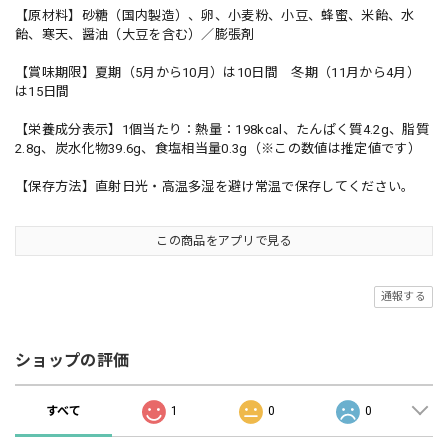
【原材料】砂糖（国内製造）、卵、小麦粉、小豆、蜂蜜、米飴、水
飴、寒天、醤油（大豆を含む）／膨張剤
【賞味期限】夏期（5月から10月）は10日間 冬期（11月から4月）
は15日間
【栄養成分表示】1個当たり：熱量：198kcal、たんぱく質4.2g、脂質
2.8g、炭水化物39.6g、食塩相当量0.3g（※この数値は推定値です）
【保存方法】直射日光・高温多湿を避け常温で保存してください。
この商品をアプリで見る
通報する
ショップの評価
すべて
1
0
0