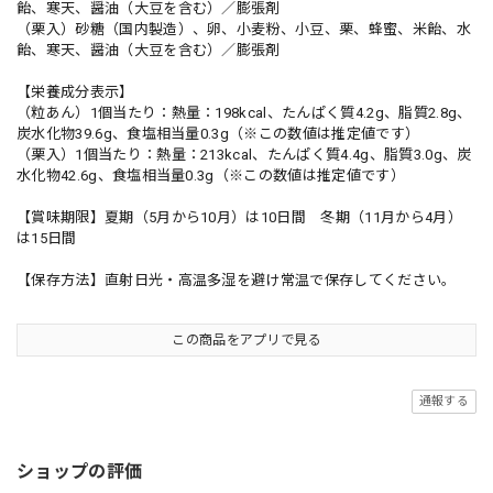
飴、寒天、醤油（大豆を含む）／膨張剤
（栗入）砂糖（国内製造）、卵、小麦粉、小豆、栗、蜂蜜、米飴、水
飴、寒天、醤油（大豆を含む）／膨張剤
【栄養成分表示】
（粒あん）1個当たり：熱量：198kcal、たんぱく質4.2g、脂質2.8g、
炭水化物39.6g、食塩相当量0.3g（※この数値は推定値です）
（栗入）1個当たり：熱量：213kcal、たんぱく質4.4g、脂質3.0g、炭
水化物42.6g、食塩相当量0.3g（※この数値は推定値です）
【賞味期限】夏期（5月から10月）は10日間 冬期（11月から4月）
は15日間
【保存方法】直射日光・高温多湿を避け常温で保存してください。
この商品をアプリで見る
通報する
ショップの評価