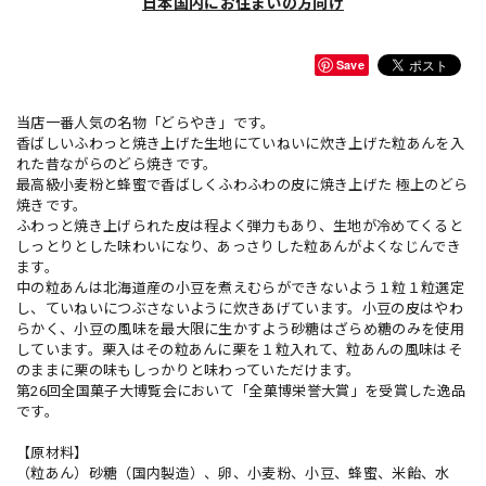
日本国内にお住まいの方向け
Save
当店一番人気の名物「どらやき」です。
香ばしいふわっと焼き上げた生地にていねいに炊き上げた粒あんを入
れた昔ながらのどら焼きです。
最高級小麦粉と蜂蜜で香ばしくふわふわの皮に焼き上げた 極上のどら
焼きです。
ふわっと焼き上げられた皮は程よく弾力もあり、生地が冷めてくると
しっとりとした味わいになり、あっさりした粒あんがよくなじんでき
ます。
中の粒あんは北海道産の小豆を煮えむらができないよう１粒１粒選定
し、ていねいにつぶさないように炊きあげています。小豆の皮はやわ
らかく、小豆の風味を最大限に生かすよう砂糖はざらめ糖のみを使用
しています。栗入はその粒あんに栗を１粒入れて、粒あんの風味はそ
のままに栗の味もしっかりと味わっていただけます。
第26回全国菓子大博覧会において「全菓博栄誉大賞」を受賞した逸品
です。
【原材料】
（粒あん）砂糖（国内製造）、卵、小麦粉、小豆、蜂蜜、米飴、水