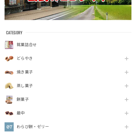
CATEGORY
銘菓詰合せ
どらやき
焼き菓子
蒸し菓子
餅菓子
最中
わらび餅・ゼリー