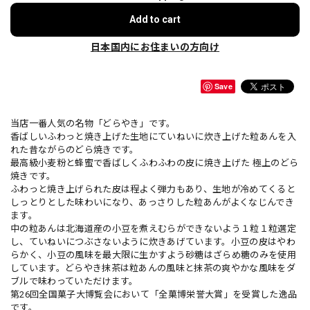
Add to cart
日本国内にお住まいの方向け
Save
当店一番人気の名物「どらやき」です。
香ばしいふわっと焼き上げた生地にていねいに炊き上げた粒あんを入
れた昔ながらのどら焼きです。
最高級小麦粉と蜂蜜で香ばしくふわふわの皮に焼き上げた 極上のどら
焼きです。
ふわっと焼き上げられた皮は程よく弾力もあり、生地が冷めてくると
しっとりとした味わいになり、あっさりした粒あんがよくなじんでき
ます。
中の粒あんは北海道産の小豆を煮えむらができないよう１粒１粒選定
し、ていねいにつぶさないように炊きあげています。小豆の皮はやわ
らかく、小豆の風味を最大限に生かすよう砂糖はざらめ糖のみを使用
しています。どらやき抹茶は粒あんの風味と抹茶の爽やかな風味をダ
ブルで味わっていただけます。
第26回全国菓子大博覧会において「全菓博栄誉大賞」を受賞した逸品
です。