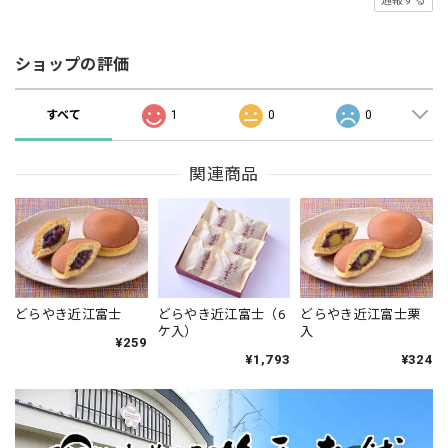
通報する
ショップの評価
すべて
1
0
0
関連商品
どらやき近江富士
どらやき近江富士（6
どらやき近江富士栗
ケ入）
入
¥259
¥1,793
¥324