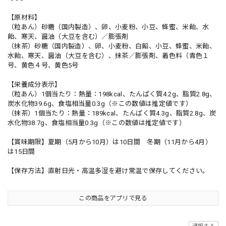
【原材料】
（粒あん）砂糖（国内製造）、卵、小麦粉、小豆、蜂蜜、米飴、水
飴、寒天、醤油（大豆を含む）／膨張剤
（抹茶）砂糖（国内製造）、卵、小麦粉、白餡、小豆、蜂蜜、米飴、
水飴、寒天、醤油（大豆を含む）、抹茶／膨張剤、着色料（青色１
号、黄色４号、黄色5号
【栄養成分表示】
（粒あん）1個当たり：熱量：198kcal、たんぱく質4.2g、脂質2.8g、
炭水化物39.6g、食塩相当量0.3g（※この数値は推定値です）
（抹茶）1個当たり：熱量：189kcal、たんぱく質4.3g、脂質2.8g、炭
水化物38.7g、食塩相当量0.3g（※この数値は推定値です）
【賞味期限】夏期（5月から10月）は10日間 冬期（11月から4月）
は15日間
【保存方法】直射日光・高温多湿を避け常温で保存してください。
この商品をアプリで見る