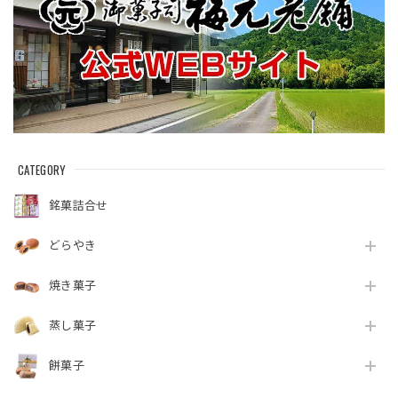
CATEGORY
銘菓詰合せ
どらやき
焼き菓子
蒸し菓子
餅菓子